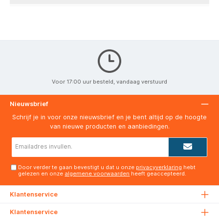
Voor 17:00 uur besteld, vandaag verstuurd
Nieuwsbrief
Schrijf je in voor onze nieuwsbrief en je bent altijd op de hoogte
van nieuwe producten en aanbiedingen.
E-
mailadres*
Door verder te gaan bevestigt u dat u onze
privacyverklaring
hebt
gelezen en onze
algemene voorwaarden
heeft geaccepteerd.
Klantenservice
Klantenservice