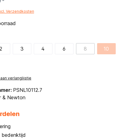
0*
excl. Verzendkosten
oorraad
2
3
4
6
8
10
an verlanglijstje
mmer:
PSNL10112.7
r & Newton
rdelen
ering
 bedenktijd