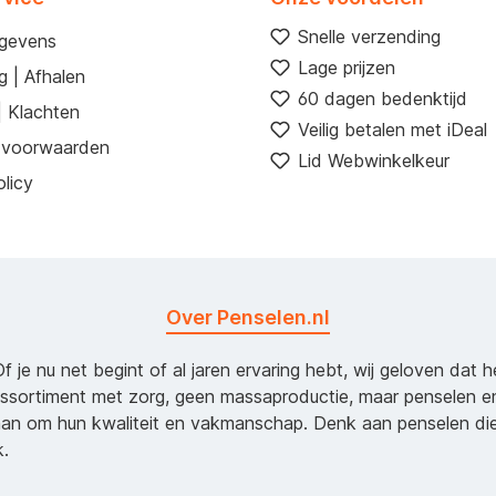
Snelle verzending
egevens
Lage prijzen
g | Afhalen
60 dagen bedenktijd
| Klachten
Veilig betalen met iDeal
 voorwaarden
Lid Webwinkelkeur
licy
Over Penselen.nl
Of je nu net begint of al jaren ervaring hebt, wij geloven dat 
assortiment met zorg, geen massaproductie, maar penselen e
an om hun kwaliteit en vakmanschap. Denk aan penselen d
k.