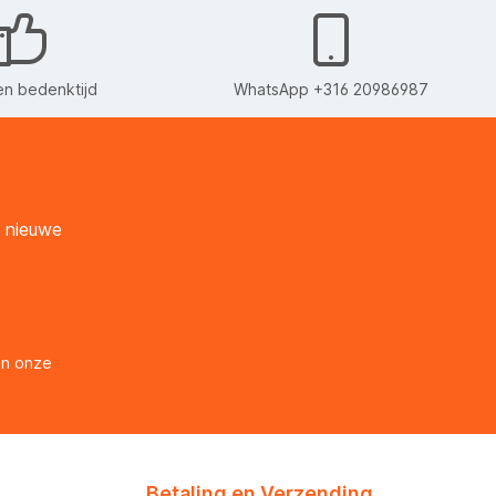
n bedenktijd
WhatsApp +316 20986987
n nieuwe
en onze
Betaling en Verzending