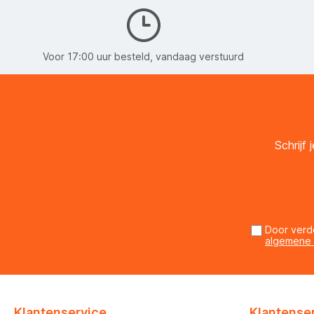
Voor 17:00 uur besteld, vandaag verstuurd
Schrijf
Door verd
algemene
Klantenservice
Klantense