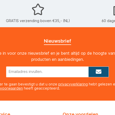
GRATIS verzending boven €35,- (NL)
60 dage
Nieuwsbrief
 je in voor onze nieuwsbrief en je bent altijd op de hoogte va
producten en aanbiedingen.
E-
mailadres*
er te gaan bevestigt u dat u onze
privacyverklaring
hebt gelezen 
 voorwaarden
heeft geaccepteerd.
rvice
Onze voordelen