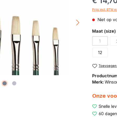
€ 14,7
Prijs incl. BTW 
Niet op v
Maat (size)
1
12
Toevoegen a
Productnu
Merk:
Winso
Onze voo
Snelle lev
60 dagen