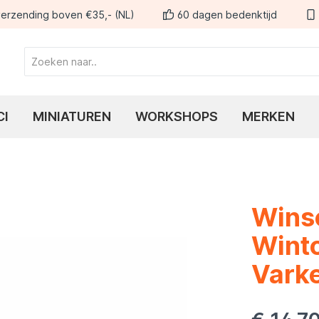
erzending boven €35,- (NL)
60 dagen bedenktijd
CI
MINIATUREN
WORKSHOPS
MERKEN
Winso
Winto
Vark