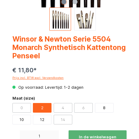
Winsor & Newton Serie 5504
Monarch Synthetisch Kattentong
Penseel
€ 11,80*
Prijs incl. BTW excl. Verzendkosten
Op voorraad: Levertijd: 1-2 dagen
Maat (size)
0
2
4
6
8
10
12
14
Producthoeveelheid: Voer de gewenste hoeveelheid in of gebruik de knoppen om de hoeve
In de winkelwagen