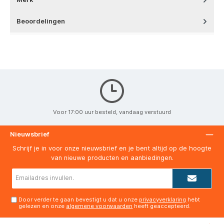
Beoordelingen
Voor 17:00 uur besteld, vandaag verstuurd
Nieuwsbrief
Schrijf je in voor onze nieuwsbrief en je bent altijd op de hoogte
van nieuwe producten en aanbiedingen.
E-
mailadres*
Door verder te gaan bevestigt u dat u onze
privacyverklaring
hebt
gelezen en onze
algemene voorwaarden
heeft geaccepteerd.