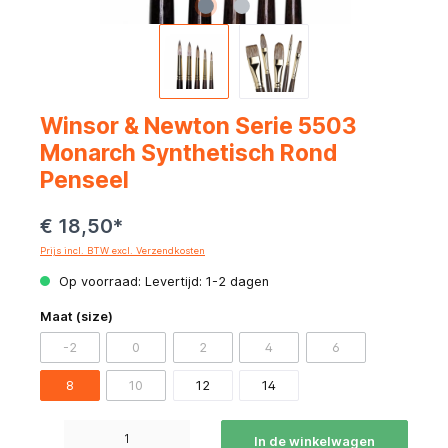
Winsor & Newton Serie 5503
Monarch Synthetisch Rond
Penseel
€ 18,50*
Prijs incl. BTW excl. Verzendkosten
Op voorraad: Levertijd: 1-2 dagen
Maat (size)
-2
0
2
4
6
8
10
12
14
Producthoeveelheid: Voer de gewenste hoeveelheid in of gebruik de knoppen om de hoeve
In de winkelwagen