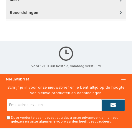
Beoordelingen
Voor 17:00 uur besteld, vandaag verstuurd
Nieuwsbrief
Schrijf je in voor onze nieuwsbrief en je bent altijd op de hoogte
van nieuwe producten en aanbiedingen.
E-
mailadres*
Door verder te gaan bevestigt u dat u onze
privacyverklaring
hebt
gelezen en onze
algemene voorwaarden
heeft geaccepteerd.