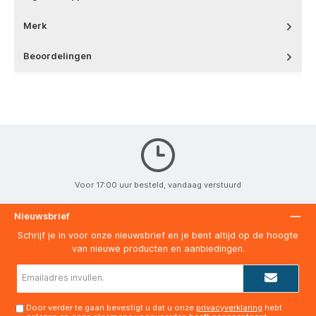
Merk
Beoordelingen
Voor 17:00 uur besteld, vandaag verstuurd
Nieuwsbrief
Schrijf je in voor onze nieuwsbrief en je bent altijd op de hoogte
van nieuwe producten en aanbiedingen.
E-
mailadres*
Door verder te gaan bevestigt u dat u onze
privacyverklaring
hebt