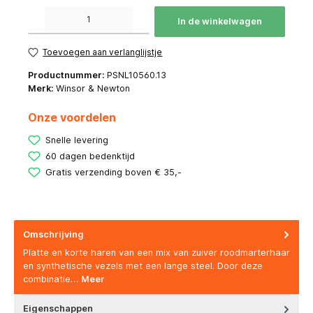
Producthoeveelheid: Voer de gewenste hoeveelheid in of gebruik de knoppen om de hoeve
In de winkelwagen
Toevoegen aan verlanglijstje
Productnummer:
PSNL10560.13
Merk:
Winsor & Newton
Onze voordelen
Snelle levering
60 dagen bedenktijd
Gratis verzending boven € 35,-
Omschrijving
Platte en korte haren van een mix van zuiver roodmarterhaar
en synthetische vezels met een lange steel. Door deze
combinatie…
Meer
Eigenschappen