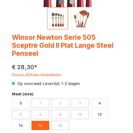
Winsor Newton Serie 505
Sceptre Gold II Plat Lange Steel
Penseel
€ 28,30*
Prijs incl. BTW excl. Verzendkosten
Op voorraad: Levertijd: 1-2 dagen
Maat (size)
0
1
2
3
4
5
6
8
10
12
14
16
18