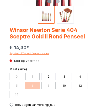
Winsor Newton Serie 404
Sceptre Gold II Rond Penseel
€ 14,30*
Prijs incl. BTW excl. Verzendkosten
Niet op voorraad
Maat (size)
0
1
2
3
4
5
6
8
10
12
14
Toevoegen aan verlanglijstje