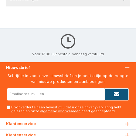
Voor 17:00 uur besteld, vandaag verstuurd
Nieuwsbrief
Schrijf je in voor onze nieuwsbrief en je bent altijd op de hoogte
van nieuwe producten en aanbiedingen.
E-
mailadres*
Door verder te gaan bevestigt u dat u onze
privacyverklaring
hebt
gelezen en onze
algemene voorwaarden
heeft geaccepteerd.
Klantenservice
Klantenservice