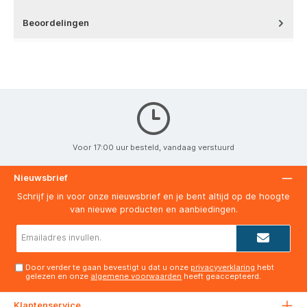
Beoordelingen
Voor 17:00 uur besteld, vandaag verstuurd
Nieuwsbrief
Schrijf je in voor onze nieuwsbrief en je bent altijd op de hoogte
van nieuwe producten en aanbiedingen.
E-
mailadres*
Door verder te gaan bevestigt u dat u onze
privacyverklaring
hebt
gelezen en onze
algemene voorwaarden
heeft geaccepteerd.
Klantenservice