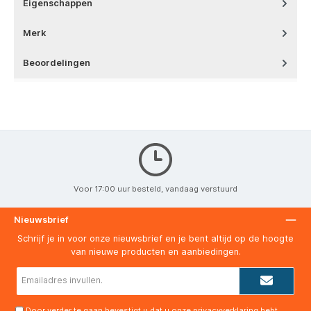
Eigenschappen
Merk
Beoordelingen
Voor 17:00 uur besteld, vandaag verstuurd
Nieuwsbrief
Schrijf je in voor onze nieuwsbrief en je bent altijd op de hoogte
van nieuwe producten en aanbiedingen.
E-
mailadres*
Door verder te gaan bevestigt u dat u onze
privacyverklaring
hebt