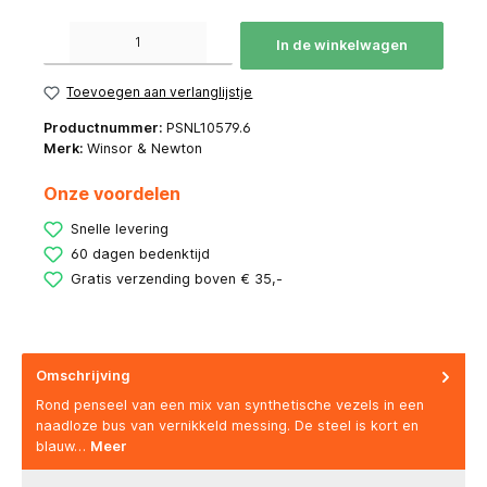
Producthoeveelheid: Voer de gewenste hoeveelheid in of gebruik de knoppen om de hoeve
In de winkelwagen
Toevoegen aan verlanglijstje
Productnummer:
PSNL10579.6
Merk:
Winsor & Newton
Onze voordelen
Snelle levering
60 dagen bedenktijd
Gratis verzending boven € 35,-
Omschrijving
Rond penseel van een mix van synthetische vezels in een
naadloze bus van vernikkeld messing. De steel is kort en
blauw…
Meer