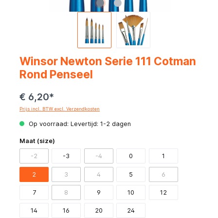
Winsor Newton Serie 111 Cotman
Rond Penseel
€ 6,20*
Prijs incl. BTW excl. Verzendkosten
Op voorraad: Levertijd: 1-2 dagen
Maat (size)
-2
-3
-4
0
1
2
3
4
5
6
7
8
9
10
12
14
16
20
24