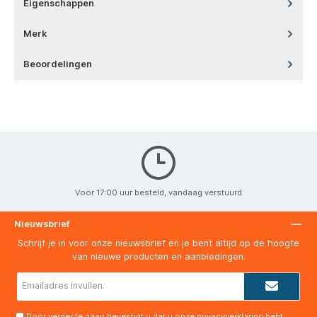
Eigenschappen
Merk
Beoordelingen
Voor 17:00 uur besteld, vandaag verstuurd
Nieuwsbrief
Schrijf je in voor onze nieuwsbrief en je bent altijd op de hoogte
van nieuwe producten en aanbiedingen.
E-
mailadres*
Door verder te gaan bevestigt u dat u onze
privacyverklaring
hebt