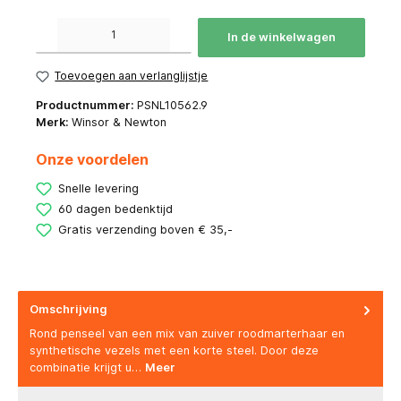
Producthoeveelheid: Voer de gewenste hoeveelheid in of gebruik de knoppen om de hoeve
In de winkelwagen
Toevoegen aan verlanglijstje
Productnummer:
PSNL10562.9
Merk:
Winsor & Newton
Onze voordelen
Snelle levering
60 dagen bedenktijd
Gratis verzending boven € 35,-
Omschrijving
Rond penseel van een mix van zuiver roodmarterhaar en
synthetische vezels met een korte steel. Door deze
combinatie krijgt u…
Meer