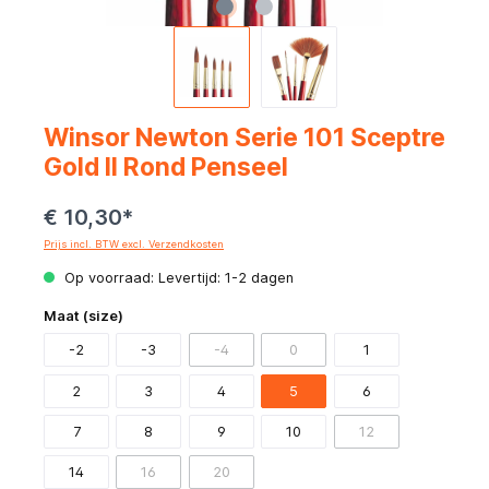
Winsor Newton Serie 101 Sceptre
Gold II Rond Penseel
€ 10,30*
Prijs incl. BTW excl. Verzendkosten
Op voorraad: Levertijd: 1-2 dagen
Maat (size)
-2
-3
-4
0
1
2
3
4
5
6
7
8
9
10
12
14
16
20