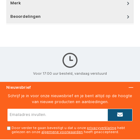
Merk
Beoordelingen
Voor 17:00 uur besteld, vandaag verstuurd
Nieuwsbrief
Schrijf je in voor onze nieuwsbrief en je bent altijd op de hoogte
van nieuwe producten en aanbiedingen.
E-
mailadres*
Door verder te gaan bevestigt u dat u onze
privacyverklaring
hebt
gelezen en onze
algemene voorwaarden
heeft geaccepteerd.