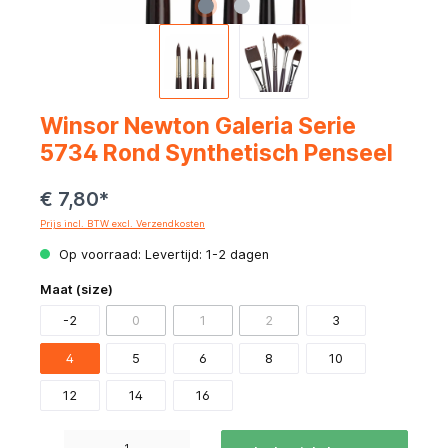
Winsor Newton Galeria Serie
5734 Rond Synthetisch Penseel
€ 7,80*
Prijs incl. BTW excl. Verzendkosten
Op voorraad: Levertijd: 1-2 dagen
Maat (size)
-2
0
1
2
3
4
5
6
8
10
12
14
16
Producthoeveelheid: Voer de gewenste hoeveelheid in of gebruik de knoppen om de hoeve