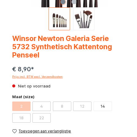
Winsor Newton Galeria Serie
5732 Synthetisch Kattentong
Penseel
€ 8,90*
Prijs incl. BTW excl. Verzendkosten
Niet op voorraad
Maat (size)
2
4
8
12
14
18
22
Toevoegen aan verlanglijstje