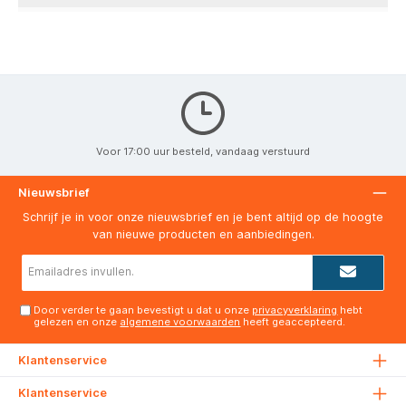
Voor 17:00 uur besteld, vandaag verstuurd
Nieuwsbrief
Schrijf je in voor onze nieuwsbrief en je bent altijd op de hoogte
van nieuwe producten en aanbiedingen.
E-
mailadres*
Door verder te gaan bevestigt u dat u onze
privacyverklaring
hebt
gelezen en onze
algemene voorwaarden
heeft geaccepteerd.
Klantenservice
Klantenservice