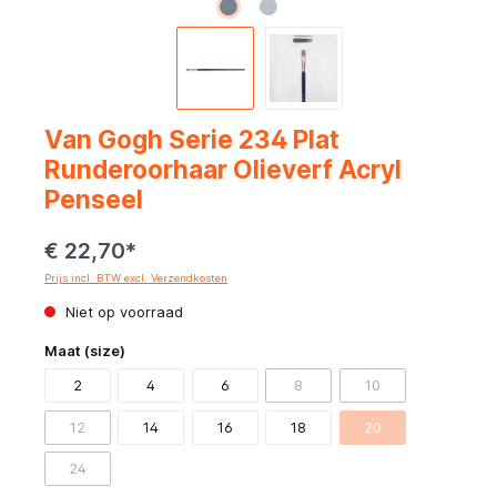
Van Gogh Serie 234 Plat
Runderoorhaar Olieverf Acryl
Penseel
€ 22,70*
Prijs incl. BTW excl. Verzendkosten
Niet op voorraad
Maat (size)
2
4
6
8
10
12
14
16
18
20
24