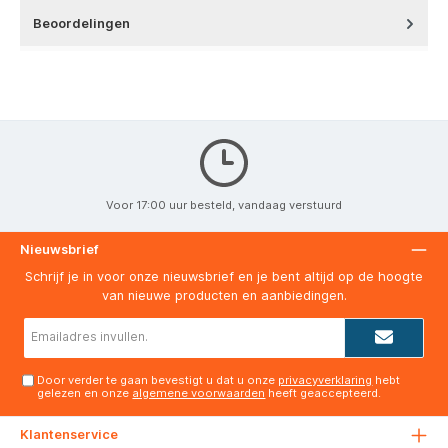
Beoordelingen
Voor 17:00 uur besteld, vandaag verstuurd
Nieuwsbrief
Schrijf je in voor onze nieuwsbrief en je bent altijd op de hoogte
van nieuwe producten en aanbiedingen.
E-
mailadres*
Door verder te gaan bevestigt u dat u onze
privacyverklaring
hebt
gelezen en onze
algemene voorwaarden
heeft geaccepteerd.
Klantenservice