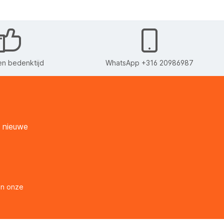
n bedenktijd
WhatsApp +316 20986987
n nieuwe
en onze