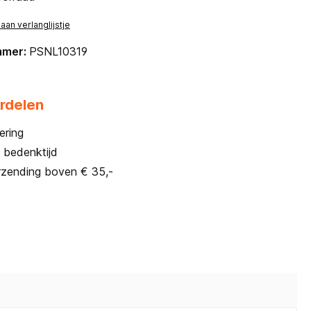
an verlanglijstje
mmer:
PSNL10319
s
rdelen
ering
 bedenktijd
rzending boven € 35,-