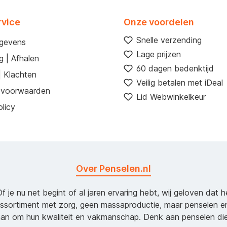
rvice
Onze voordelen
Snelle verzending
egevens
Lage prijzen
g | Afhalen
60 dagen bedenktijd
| Klachten
Veilig betalen met iDeal
 voorwaarden
Lid Webwinkelkeur
licy
Over Penselen.nl
Of je nu net begint of al jaren ervaring hebt, wij geloven dat 
assortiment met zorg, geen massaproductie, maar penselen e
an om hun kwaliteit en vakmanschap. Denk aan penselen d