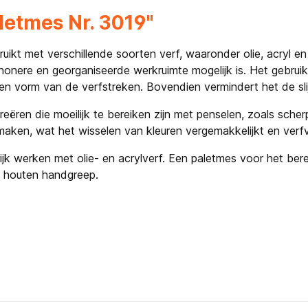
letmes Nr. 3019"
uikt met verschillende soorten verf, waaronder olie, acryl e
nere en georganiseerde werkruimte mogelijk is. Het gebruik 
te en vorm van de verfstreken. Bovendien vermindert het de s
reëren die moeilijk te bereiken zijn met penselen, zoals sch
aken, wat het wisselen van kleuren vergemakkelijkt en verfve
rijk werken met olie- en acrylverf. Een paletmes voor het b
ef houten handgreep.