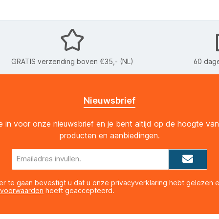
GRATIS verzending boven €35,- (NL)
60 dage
Nieuwsbrief
 je in voor onze nieuwsbrief en je bent altijd op de hoogte va
producten en aanbiedingen.
E-
mailadres*
er te gaan bevestigt u dat u onze
privacyverklaring
hebt gelezen 
 voorwaarden
heeft geaccepteerd.