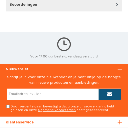
Beoordelingen
Voor 17:00 uur besteld, vandaag verstuurd
Nieuwsbrief
Schrijf je in voor onze nieuwsbrief en je bent altijd op de hoogte
van nieuwe producten en aanbiedingen.
E-
mailadres*
Door verder te gaan bevestigt u dat u onze
privacyverklaring
hebt
gelezen en onze
algemene voorwaarden
heeft geaccepteerd.
Klantenservice