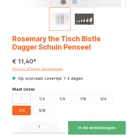
Rosemary the Tisch Bistle
Dagger Schuin Penseel
€ 11,40*
Prijs incl. BTW excl. Verzendkosten
Op voorraad: Levertijd: 1-2 dagen
Maat (size)
1
1/2
1/4
1/8
3/4
3/8
5/8
Producthoeveelheid: Voer de gewenste hoeveelheid in of gebruik de knoppen om de hoeve
In de winkelwagen