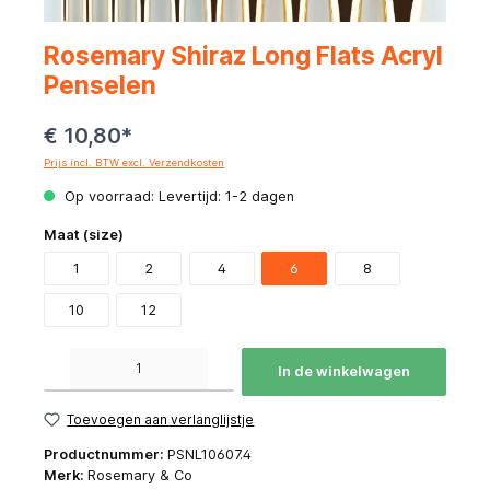
Rosemary Shiraz Long Flats Acryl
Penselen
€ 10,80*
Prijs incl. BTW excl. Verzendkosten
Op voorraad: Levertijd: 1-2 dagen
Maat (size)
1
2
4
6
8
10
12
Producthoeveelheid: Voer de gewenste hoeveelheid in of gebruik de knoppen om de hoeve
In de winkelwagen
Toevoegen aan verlanglijstje
Productnummer:
PSNL10607.4
Merk:
Rosemary & Co