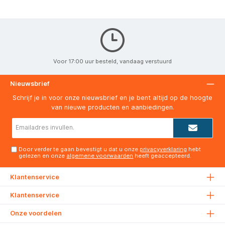
Voor 17:00 uur besteld, vandaag verstuurd
Nieuwsbrief
Schrijf je in voor onze nieuwsbrief en je bent altijd op de hoogte
van nieuwe producten en aanbiedingen.
E-
mailadres*
Door verder te gaan bevestigt u dat u onze
privacyverklaring
hebt
gelezen en onze
algemene voorwaarden
heeft geaccepteerd.
Klantenservice
Klantenservice
Onze voordelen