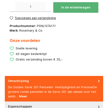
Producthoeveelheid: Voer de gewenste hoeveelheid in of gebruik de knoppen om de hoeve
In de winkelwagen
Toevoegen aan verlanglijstje
Productnummer:
PSNL10741.11
Merk:
Rosemary & Co
Onze voordelen
Snelle levering
60 dagen bedenktijd
Gratis verzending boven € 35,-
Omschrijving
De Golden Serie 301 Penselen: Veelzijdigheid en PrecisieDe
grotere ronde penselen in de Serie 301 zijn ideaal voor het
aanb…
Meer
Eigenschappen