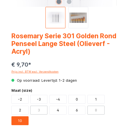
Rosemary Serie 301 Golden Rond
Penseel Lange Steel (Olieverf -
Acryl)
€ 9,70*
Prijs incl. BTW excl. Verzendkosten
Op voorraad: Levertijd: 1-2 dagen
Maat (size)
-2
-3
-4
0
1
2
3
4
6
8
10