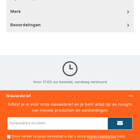
Merk
Beoordelingen
Voor 17:00 uur besteld, vandaag verstuurd
Nieuwsbrief
Schrijf je in voor onze nieuwsbrief en je bent altijd op de hoogte
van nieuwe producten en aanbiedingen.
E-
mailadres*
Door verder te gaan bevestigt u dat u onze
privacyverklaring
hebt