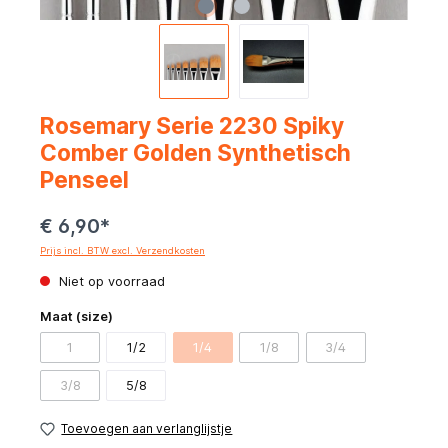
Rosemary Serie 2230 Spiky
Comber Golden Synthetisch
Penseel
€ 6,90*
Prijs incl. BTW excl. Verzendkosten
Niet op voorraad
Maat (size)
1
1/2
1/4
1/8
3/4
3/8
5/8
Toevoegen aan verlanglijstje