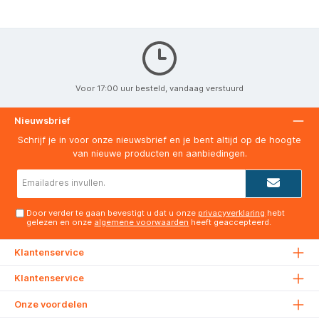
Voor 17:00 uur besteld, vandaag verstuurd
Nieuwsbrief
Schrijf je in voor onze nieuwsbrief en je bent altijd op de hoogte
van nieuwe producten en aanbiedingen.
E-
mailadres*
Door verder te gaan bevestigt u dat u onze
privacyverklaring
hebt
gelezen en onze
algemene voorwaarden
heeft geaccepteerd.
Klantenservice
Klantenservice
Onze voordelen