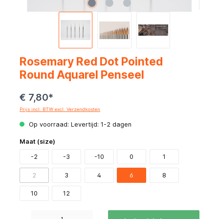
Rosemary Red Dot Pointed
Round Aquarel Penseel
€ 7,80*
Prijs incl. BTW excl. Verzendkosten
Op voorraad: Levertijd: 1-2 dagen
Maat (size)
-2
-3
-10
0
1
2
3
4
6
8
10
12
Producthoeveelheid: Voer de gewenste hoeveelheid in of gebruik de knoppen om de hoeve