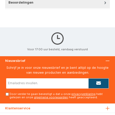
Beoordelingen
Voor 17:00 uur besteld, vandaag verstuurd
Nieuwsbrief
Schrijf je in voor onze nieuwsbrief en je bent altijd op de hoogte
van nieuwe producten en aanbiedingen.
E-
mailadres*
Door verder te gaan bevestigt u dat u onze
privacyverklaring
hebt
gelezen en onze
algemene voorwaarden
heeft geaccepteerd.
Klantenservice