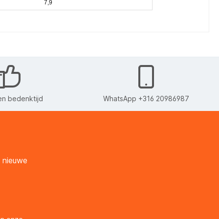
7,9
n bedenktijd
WhatsApp +316 20986987
n nieuwe