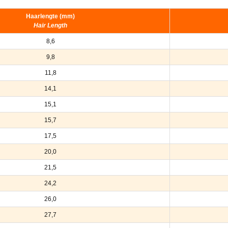
Haarlengte (mm)
Hair Length
8,6
9,8
11,8
14,1
15,1
15,7
17,5
20,0
21,5
24,2
26,0
27,7