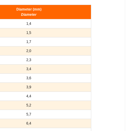
Diameter (mm)
Diameter
1,4
1,5
1,7
2,0
2,3
3,4
3,6
3,9
4,4
5,2
5,7
6,4