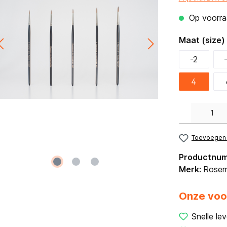
Op voorraa
Maat (size)
-2
4
Producthoeveelh
Toevoegen a
Productnu
Merk:
Rosem
Onze voo
Snelle lev