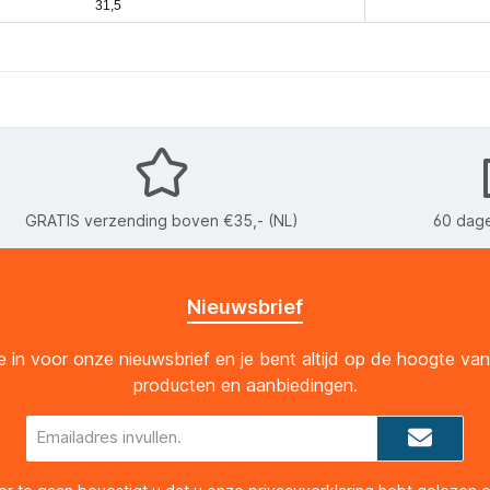
31,5
GRATIS verzending boven €35,- (NL)
60 dage
Nieuwsbrief
 je in voor onze nieuwsbrief en je bent altijd op de hoogte va
producten en aanbiedingen.
E-
mailadres*