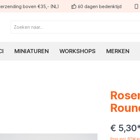
erzending boven €35,- (NL)
60 dagen bedenktijd
CI
MINIATUREN
WORKSHOPS
MERKEN
Rose
Roun
€ 5,30
Prijs incl. BTW 