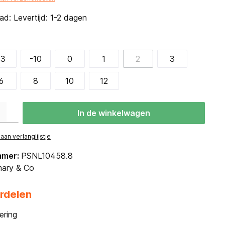
d: Levertijd: 1-2 dagen
-3
-10
0
1
2
3
6
8
10
12
eid: Voer de gewenste hoeveelheid in of gebruik de knoppen om de hoevee
In de winkelwagen
an verlanglijstje
mmer:
PSNL10458.8
ary & Co
rdelen
ering