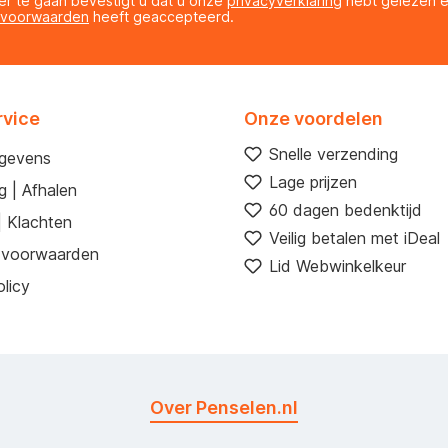
er te gaan bevestigt u dat u onze
privacyverklaring
hebt gelezen 
 voorwaarden
heeft geaccepteerd.
rvice
Onze voordelen
Snelle verzending
egevens
Lage prijzen
g | Afhalen
60 dagen bedenktijd
| Klachten
Veilig betalen met iDeal
 voorwaarden
Lid Webwinkelkeur
licy
Over Penselen.nl