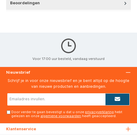
Beoordelingen
Voor 17:00 uur besteld, vandaag verstuurd
Nieuwsbrief
Schrijf je in voor onze nieuwsbrief en je bent altijd op de hoogte
van nieuwe producten en aanbiedingen.
E-
mailadres*
Door verder te gaan bevestigt u dat u onze
privacyverklaring
hebt
gelezen en onze
algemene voorwaarden
heeft geaccepteerd.
Klantenservice