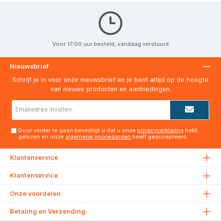
Voor 17:00 uur besteld, vandaag verstuurd
Nieuwsbrief
Schrijf je in voor onze nieuwsbrief en je bent altijd op de hoogte
van nieuwe producten en aanbiedingen.
E-
mailadres*
Door verder te gaan bevestigt u dat u onze
privacyverklaring
hebt
gelezen en onze
algemene voorwaarden
heeft geaccepteerd.
Klantenservice
Klantenservice
Onze voordelen
Betaling en Verzending