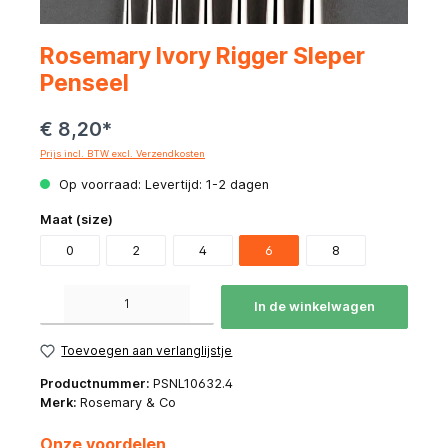
Rosemary Ivory Rigger Sleper
Penseel
€ 8,20*
Prijs incl. BTW excl. Verzendkosten
Op voorraad: Levertijd: 1-2 dagen
Maat (size)
0
2
4
6
8
Producthoeveelheid: Voer de gewenste hoeveelheid in of gebruik de knoppen om de hoeve
In de winkelwagen
Toevoegen aan verlanglijstje
Productnummer:
PSNL10632.4
Merk:
Rosemary & Co
Onze voordelen