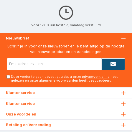
Voor 17:00 uur besteld, vandaag verstuurd
Nieuwsbrief
Schrijf je in voor onze nieuwsbrief en je bent altijd op de hoogte
van nieuwe producten en aanbiedingen.
E-
mailadres*
Door verder te gaan bevestigt u dat u onze
privacyverklaring
hebt
gelezen en onze
algemene voorwaarden
heeft geaccepteerd.
Klantenservice
Klantenservice
Onze voordelen
Betaling en Verzending