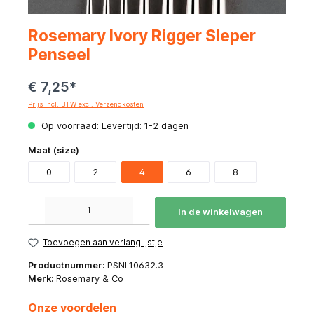
Rosemary Ivory Rigger Sleper
Penseel
€ 7,25*
Prijs incl. BTW excl. Verzendkosten
Op voorraad: Levertijd: 1-2 dagen
Maat (size)
0
2
4
6
8
Producthoeveelheid: Voer de gewenste hoeveelheid in of gebruik de knoppen om de hoeve
In de winkelwagen
Toevoegen aan verlanglijstje
Productnummer:
PSNL10632.3
Merk:
Rosemary & Co
Onze voordelen