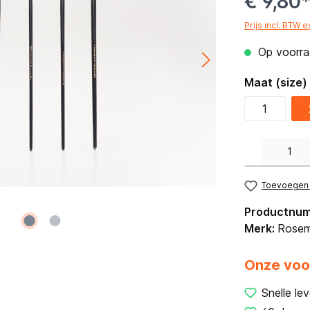
€ 9,80
Prijs incl. BTW 
Op voorraa
Maat (size)
1
Producthoeveelh
Toevoegen a
Productnu
Merk:
Rosem
Onze voo
Snelle lev