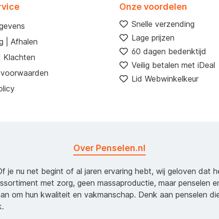
rvice
Onze voordelen
Snelle verzending
egevens
Lage prijzen
g | Afhalen
60 dagen bedenktijd
| Klachten
Veilig betalen met iDeal
 voorwaarden
Lid Webwinkelkeur
licy
Over Penselen.nl
Of je nu net begint of al jaren ervaring hebt, wij geloven dat 
assortiment met zorg, geen massaproductie, maar penselen e
an om hun kwaliteit en vakmanschap. Denk aan penselen d
k.