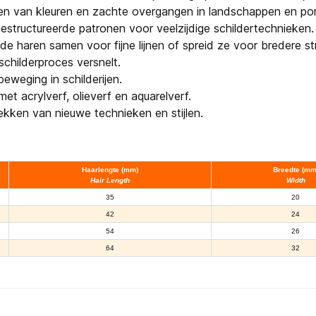
n van kleuren en zachte overgangen in landschappen en por
estructureerde patronen voor veelzijdige schildertechnieken.
de haren samen voor fijne lijnen of spreid ze voor bredere st
schilderproces versnelt.
eweging in schilderijen.
et acrylverf, olieverf en aquarelverf.
ekken van nieuwe technieken en stijlen.
Haarlengte (mm)
Breedte (mm
Hair Length
Width
35
20
42
24
54
26
64
32