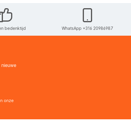
n bedenktijd
WhatsApp +316 20986987
n nieuwe
en onze