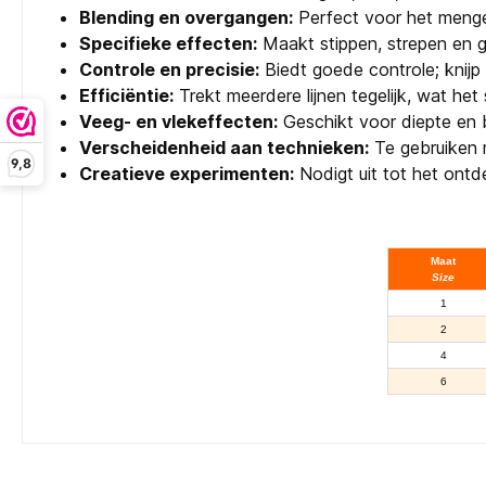
Blending en overgangen:
Perfect voor het menge
Specifieke effecten:
Maakt stippen, strepen en g
Controle en precisie:
Biedt goede controle; knijp 
Efficiëntie:
Trekt meerdere lijnen tegelijk, wat het 
Veeg- en vlekeffecten:
Geschikt voor diepte en b
Verscheidenheid aan technieken:
Te gebruiken m
9,8
Creatieve experimenten:
Nodigt uit tot het ontd
Maat
Size
1
2
4
6