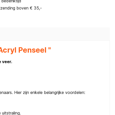
 bedenktijd
rzending boven € 35,-
cryl Penseel "
 veer.
aars. Hier zijn enkele belangrijke voordelen:
uitstraling.