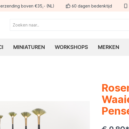
erzending boven €35,- (NL)
60 dagen bedenktijd
CI
MINIATUREN
WORKSHOPS
MERKEN
Rose
Waaie
Pens