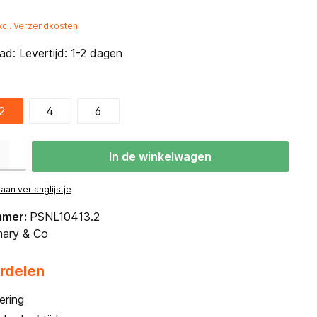
*
excl. Verzendkosten
d: Levertijd: 1-2 dagen
2
4
6
eid: Voer de gewenste hoeveelheid in of gebruik de knoppen om de hoevee
In de winkelwagen
an verlanglijstje
mmer:
PSNL10413.2
ary & Co
rdelen
ering