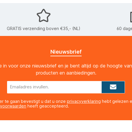
GRATIS verzending boven €35,- (NL)
60 dage
Nieuwsbrief
 je in voor onze nieuwsbrief en je bent altijd op de hoogte va
producten en aanbiedingen.
E-
mailadres*
er te gaan bevestigt u dat u onze
privacyverklaring
hebt gelezen 
 voorwaarden
heeft geaccepteerd.