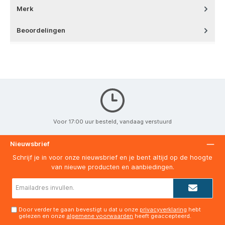
Merk
Beoordelingen
Voor 17:00 uur besteld, vandaag verstuurd
Nieuwsbrief
Schrijf je in voor onze nieuwsbrief en je bent altijd op de hoogte
van nieuwe producten en aanbiedingen.
E-
mailadres*
Door verder te gaan bevestigt u dat u onze
privacyverklaring
hebt
gelezen en onze
algemene voorwaarden
heeft geaccepteerd.