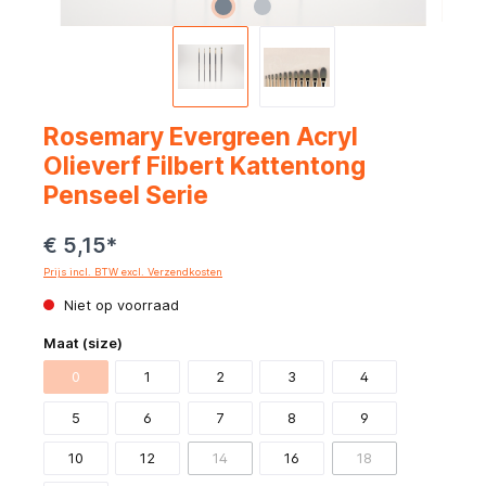
Rosemary Evergreen Acryl
Olieverf Filbert Kattentong
Penseel Serie
€ 5,15*
Prijs incl. BTW excl. Verzendkosten
Niet op voorraad
Maat (size)
0
1
2
3
4
5
6
7
8
9
10
12
14
16
18