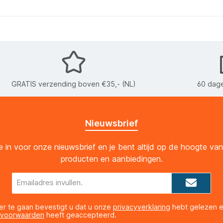
GRATIS verzending boven €35,- (NL)
60 dage
Nieuwsbrief
 je in voor onze nieuwsbrief en je bent altijd op de hoogte va
producten en aanbiedingen.
E-
mailadres*
er te gaan bevestigt u dat u onze
privacyverklaring
hebt gelezen 
 voorwaarden
heeft geaccepteerd.