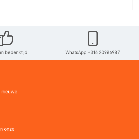
n bedenktijd
WhatsApp +316 20986987
n nieuwe
en onze