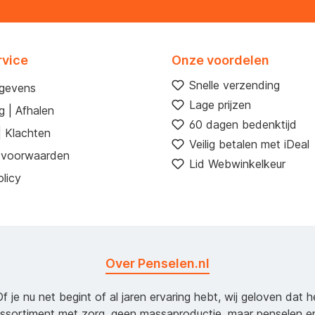
rvice
Onze voordelen
Snelle verzending
egevens
Lage prijzen
g | Afhalen
60 dagen bedenktijd
| Klachten
Veilig betalen met iDeal
 voorwaarden
Lid Webwinkelkeur
licy
Over Penselen.nl
Of je nu net begint of al jaren ervaring hebt, wij geloven dat 
assortiment met zorg, geen massaproductie, maar penselen e