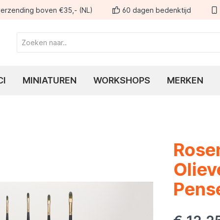
erzending boven €35,- (NL)
60 dagen bedenktijd
CI
MINIATUREN
WORKSHOPS
MERKEN
Rose
Oliev
Pense