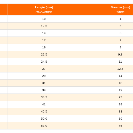
Lengte (mm)
Breedte (mm)
Hair Length
Width
10
4
12.5
5
14
6
17
7
19
9
22.5
9.8
24.5
11
27
12.5
29
14
31
18
34
19
38.2
23
41
28
45.5
33
50.0
39
53.0
46