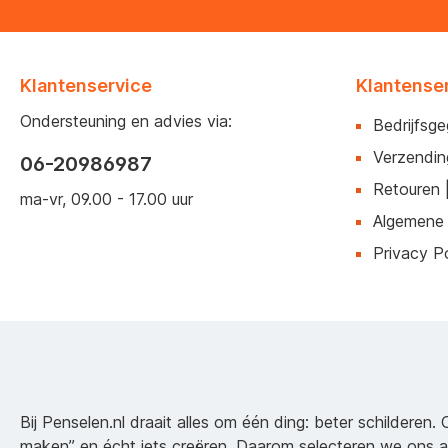
Klantenservice
Klantense
Ondersteuning en advies via:
Bedrijfsg
Verzendin
06-20986987
Retouren 
ma-vr, 09.00 - 17.00 uur
Algemene
Privacy Po
Bij Penselen.nl draait alles om één ding: beter schilderen. 
maken” en écht iets creëren. Daarom selecteren we ons 