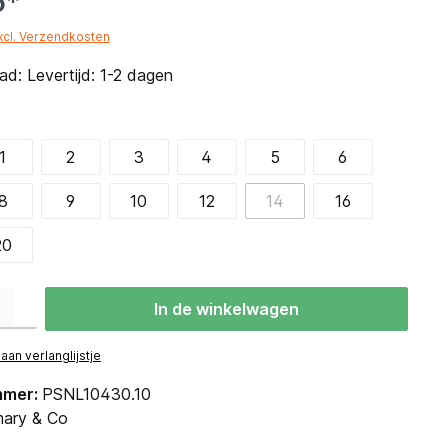
5*
excl. Verzendkosten
d: Levertijd: 1-2 dagen
1
2
3
4
5
6
8
9
10
12
14
16
20
eid: Voer de gewenste hoeveelheid in of gebruik de knoppen om de hoevee
In de winkelwagen
an verlanglijstje
mmer:
PSNL10430.10
ary & Co