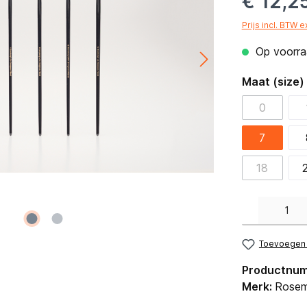
€ 12,2
Prijs incl. BTW 
Op voorraa
Maat (size)
0
7
18
Producthoeveelh
Toevoegen a
Productnu
Merk:
Rosem