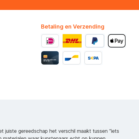
Betaling en Verzending
het juiste gereedschap het verschil maakt tussen “iets
n materialen waar kunstenaars echt op kunnen