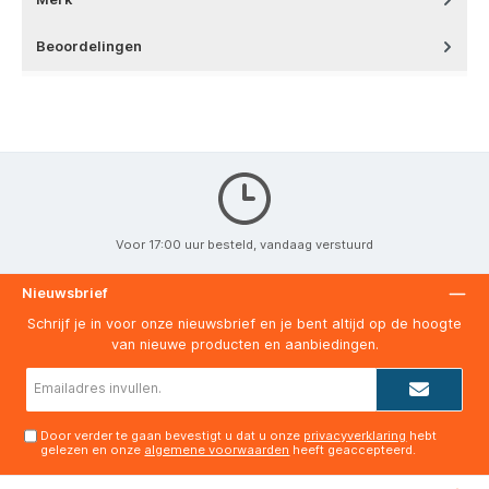
Beoordelingen
Voor 17:00 uur besteld, vandaag verstuurd
Nieuwsbrief
Schrijf je in voor onze nieuwsbrief en je bent altijd op de hoogte
van nieuwe producten en aanbiedingen.
E-
mailadres*
Door verder te gaan bevestigt u dat u onze
privacyverklaring
hebt
gelezen en onze
algemene voorwaarden
heeft geaccepteerd.