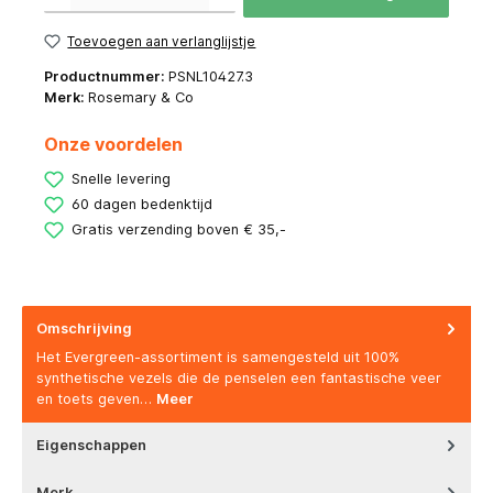
Toevoegen aan verlanglijstje
Productnummer:
PSNL10427.3
Merk:
Rosemary & Co
Onze voordelen
Snelle levering
60 dagen bedenktijd
Gratis verzending boven € 35,-
Omschrijving
Het Evergreen-assortiment is samengesteld uit 100%
synthetische vezels die de penselen een fantastische veer
en toets geven…
Meer
Eigenschappen
Merk