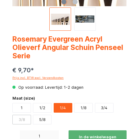
Rosemary Evergreen Acryl
Olieverf Angular Schuin Penseel
Serie
€ 9,70*
Prijs incl. BTW excl. Verzendkosten
Op voorraad: Levertijd: 1-2 dagen
Maat (size)
1
1/2
1/4
1/8
3/4
3/8
5/8
Producthoeveelheid: Voer de gewenste hoeveelheid in of gebruik de knoppen om de hoeve
In de winkelwagen