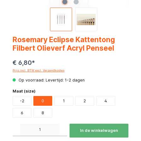
Rosemary Eclipse Kattentong
Filbert Olieverf Acryl Penseel
€ 6,80*
Prijs incl. BTW excl. Verzendkosten
Op voorraad: Levertijd: 1-2 dagen
Maat (size)
-2
0
1
2
4
6
8
Producthoeveelheid: Voer de gewenste hoeveelheid in of gebruik de knoppen om de hoeve
In de winkelwagen