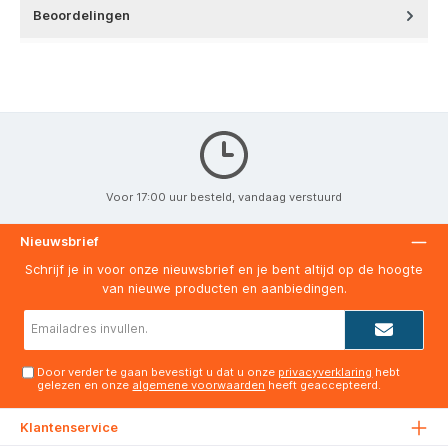
Beoordelingen
Voor 17:00 uur besteld, vandaag verstuurd
Nieuwsbrief
Schrijf je in voor onze nieuwsbrief en je bent altijd op de hoogte
van nieuwe producten en aanbiedingen.
E-
mailadres*
Door verder te gaan bevestigt u dat u onze
privacyverklaring
hebt
gelezen en onze
algemene voorwaarden
heeft geaccepteerd.
Klantenservice