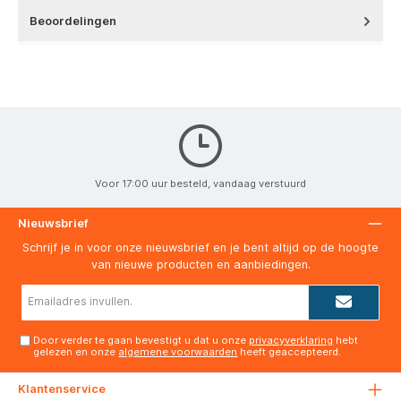
Beoordelingen
Voor 17:00 uur besteld, vandaag verstuurd
Nieuwsbrief
Schrijf je in voor onze nieuwsbrief en je bent altijd op de hoogte
van nieuwe producten en aanbiedingen.
E-
mailadres*
Door verder te gaan bevestigt u dat u onze
privacyverklaring
hebt
gelezen en onze
algemene voorwaarden
heeft geaccepteerd.
Klantenservice