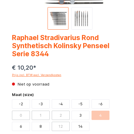
Raphael Stradivarius Rond
Synthetisch Kolinsky Penseel
Serie 8344
€ 10,20*
Prijs incl. BTW excl. Verzendkosten
Niet op voorraad
Maat (size)
-2
-3
-4
-5
-6
0
1
2
3
4
6
8
12
14