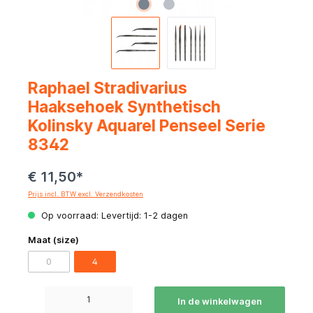
Raphael Stradivarius
Haaksehoek Synthetisch
Kolinsky Aquarel Penseel Serie
8342
€ 11,50*
Prijs incl. BTW excl. Verzendkosten
Op voorraad: Levertijd: 1-2 dagen
Maat (size)
0
4
Producthoeveelheid: Voer de gewenste hoeveelheid in of gebruik de knoppen om de hoeve
In de winkelwagen