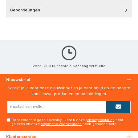
Beoordelingen
Voor 17:00 uur besteld, vandaag verstuurd
Nieuwsbrief
Schrijf je in voor onze nieuwsbrief en je bent altijd op de hoogte
van nieuwe producten en aanbiedingen.
E-
mailadres*
Door verder te gaan bevestigt u dat u onze
privacyverklaring
hebt
gelezen en onze
algemene voorwaarden
heeft geaccepteerd.
Klantenservice