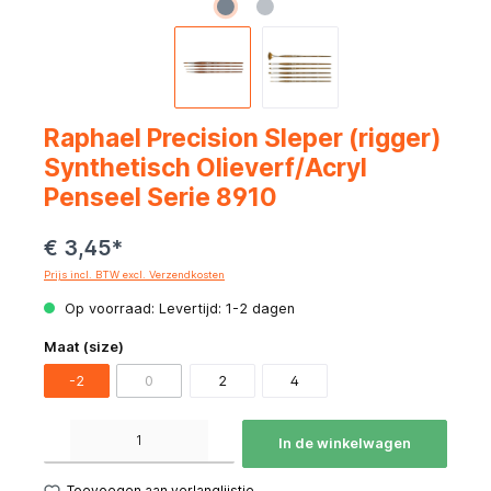
Raphael Precision Sleper (rigger)
Synthetisch Olieverf/Acryl
Penseel Serie 8910
€ 3,45*
Prijs incl. BTW excl. Verzendkosten
Op voorraad: Levertijd: 1-2 dagen
Maat (size)
-2
0
2
4
Producthoeveelheid: Voer de gewenste hoeveelheid in of gebruik de knoppen om de hoeve
In de winkelwagen
Toevoegen aan verlanglijstje