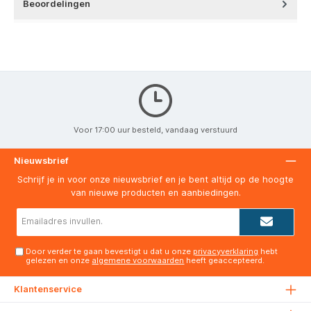
Beoordelingen
Voor 17:00 uur besteld, vandaag verstuurd
Nieuwsbrief
Schrijf je in voor onze nieuwsbrief en je bent altijd op de hoogte
van nieuwe producten en aanbiedingen.
E-
mailadres*
Door verder te gaan bevestigt u dat u onze
privacyverklaring
hebt
gelezen en onze
algemene voorwaarden
heeft geaccepteerd.
Klantenservice