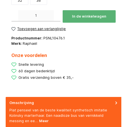
32
36
Producthoeveelheid: Voer de gewenste hoeveelheid in of gebruik de knoppen om de hoeve
In de winkelwagen
Toevoegen aan verlanglijstje
Productnummer:
PSNL10476.1
Merk:
Raphaël
Onze voordelen
Snelle levering
60 dagen bedenktijd
Gratis verzending boven € 35,-
Omschrijving
Plat penseel van de beste kwaliteit synthetisch imitatie
Kolinsky marterhaar. Een naadloze bus van vernikkeld
messing en ee…
Meer