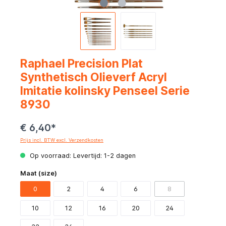
Raphael Precision Plat
Synthetisch Olieverf Acryl
Imitatie kolinsky Penseel Serie
8930
€ 6,40*
Prijs incl. BTW excl. Verzendkosten
Op voorraad: Levertijd: 1-2 dagen
Maat (size)
0
2
4
6
8
10
12
16
20
24