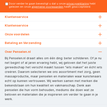
Door verder te gaan bevestigt u dat u onze
privacyverklaring
hebt
gelezen en onze
algemene voorwaarden
heeft geaccepteerd.
Klantenservice
Klantenservice
Onze voordelen
Betaling en Verzending
Over Penselen.nl
Bij Penselen.nl draait alles om één ding: beter schilderen. Of je nu
net begint of al jaren ervaring hebt, wij geloven dat het juiste
gereedschap het verschil maakt tussen “iets maken” en écht iets
creëren. Daarom selecteren we ons assortiment met zorg, geen
massaproductie, maar penselen en materialen waar kunstenaars
echt op kunnen vertrouwen. Wij werken samen met merken die
bekendstaan om hun kwaliteit en vakmanschap. Denk aan
penselen die hun vorm behouden, mediums die doen wat ze
beloven en materialen die je inspireren om verder te gaan in je
werk.