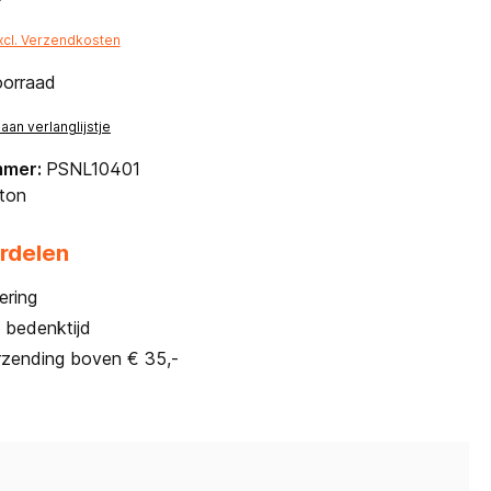
*
excl. Verzendkosten
oorraad
an verlanglijstje
mmer:
PSNL10401
ton
rdelen
ering
 bedenktijd
rzending boven € 35,-