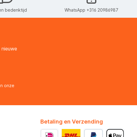
n bedenktijd
WhatsApp +316 20986987
n nieuwe
en onze
Betaling en Verzending