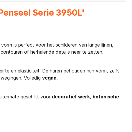
Penseel Serie 3950L"
orm is perfect voor het schilderen van lange lijnen,
e contouren of herhalende details neer te zetten.
ifte en elasticiteit. De haren behouden hun vorm, zelfs
bewegingen. Volledig
vegan
.
 uitermate geschikt voor
decoratief werk
,
botanische