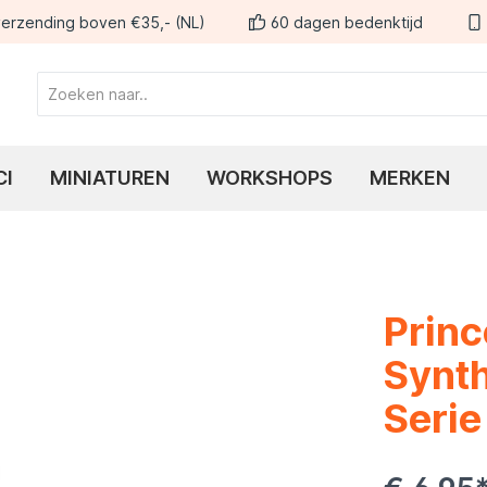
erzending boven €35,- (NL)
60 dagen bedenktijd
CI
MINIATUREN
WORKSHOPS
MERKEN
Princ
Synth
Seri