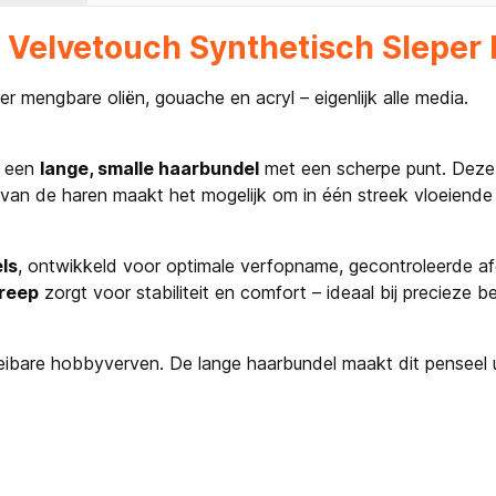
 Velvetouch Synthetisch Sleper 
er mengbare oliën, gouache en acryl – eigenlijk alle media.
t een
lange, smalle haarbundel
met een scherpe punt. Deze v
gte van de haren maakt het mogelijk om in één streek vloeiend
ls
, ontwikkeld voor optimale verfopname, gecontroleerde afg
greep
zorgt voor stabiliteit en comfort – ideaal bij precieze 
loeibare hobbyverven. De lange haarbundel maakt dit penseel