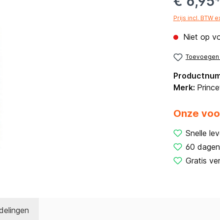
€ 6,95
Prijs incl. BTW 
Niet op v
Toevoegen a
Productnu
Merk:
Prince
Onze voo
Snelle lev
60 dagen
Gratis ve
delingen