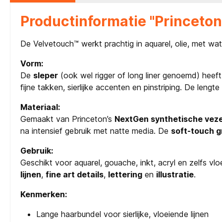
Productinformatie "Princeton
De Velvetouch™ werkt prachtig in aquarel, olie, met wat
Vorm:
De
sleper
(ook wel rigger of long liner genoemd) heef
fijne takken, sierlijke accenten en pinstriping. De len
Materiaal:
Gemaakt van Princeton’s
NextGen synthetische veze
na intensief gebruik met natte media. De
soft-touch 
Gebruik:
Geschikt voor aquarel, gouache, inkt, acryl en zelfs v
lijnen
,
fine art details
,
lettering
en
illustratie
.
Kenmerken:
Lange haarbundel voor sierlijke, vloeiende lijnen