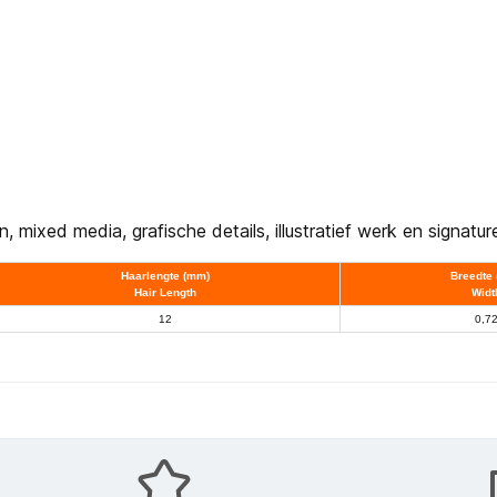
en, mixed media, grafische details, illustratief werk en signatur
Haarlengte (mm)
Breedte
Hair Length
Widt
12
0,7