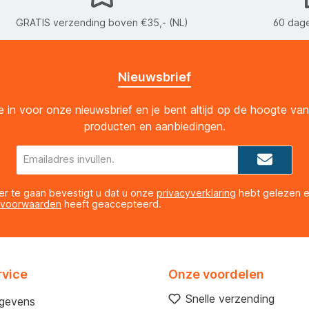
GRATIS verzending boven €35,- (NL)
60 dage
Nieuwsbrief
 je in voor onze nieuwsbrief en je bent altijd op de hoogte va
producten en aanbiedingen.
E-
mailadres*
er te gaan bevestigt u dat u onze
privacyverklaring
hebt gelezen 
 voorwaarden
heeft geaccepteerd.
rvice
Onze voordelen
Snelle verzending
egevens