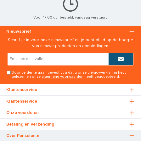
Voor 17:00 uur besteld, vandaag verstuurd
Nieuwsbrief
Schrijf je in voor onze nieuwsbrief en je bent altijd op de hoogte
van nieuwe producten en aanbiedingen.
E-
mailadres*
Door verder te gaan bevestigt u dat u onze
privacyverklaring
hebt
gelezen en onze
algemene voorwaarden
heeft geaccepteerd.
Klantenservice
Klantenservice
Onze voordelen
Betaling en Verzending
Over Penselen.nl