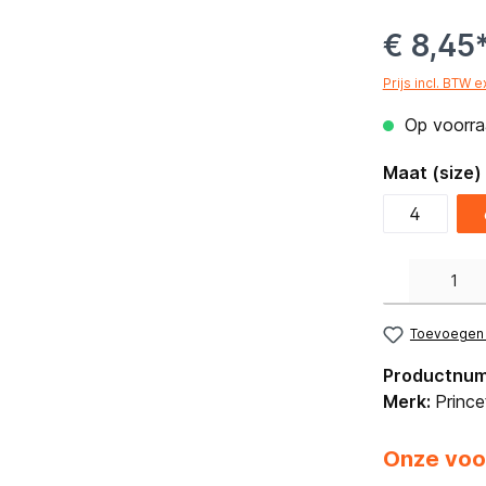
€ 8,45
Prijs incl. BTW 
Op voorraa
Maat (size)
4
Producthoeveelh
Toevoegen a
Productnu
Merk:
Prince
Onze voo