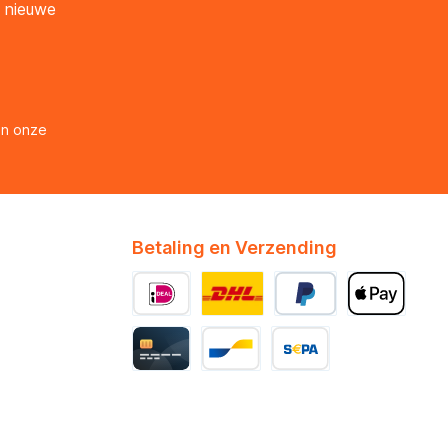
n nieuwe
en onze
Betaling en Verzending