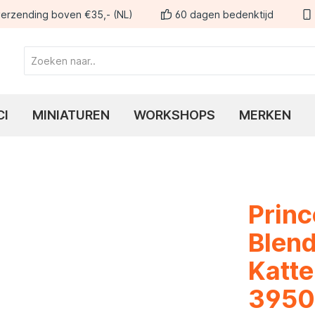
erzending boven €35,- (NL)
60 dagen bedenktijd
CI
MINIATUREN
WORKSHOPS
MERKEN
Princ
Blend
Katte
3950