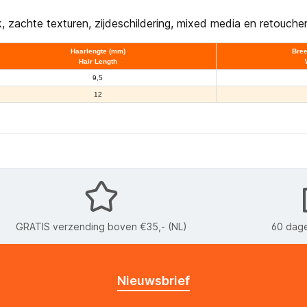
k, zachte texturen, zijdeschildering, mixed media en retouche
Haarlengte (mm)
Bree
Hair Length
9,5
12
GRATIS verzending boven €35,- (NL)
60 dage
Nieuwsbrief