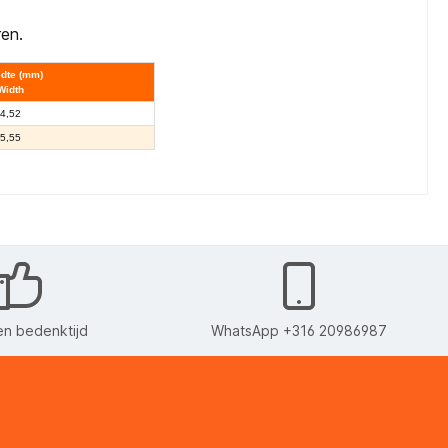
ren.
dte (mm)
Width
4,52
5,55
n bedenktijd
WhatsApp +316 20986987