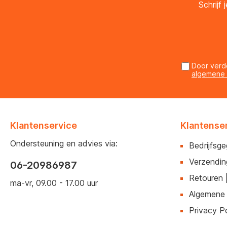
Schrijf
Door verd
algemene
Klantenservice
Klantense
Ondersteuning en advies via:
Bedrijfsg
Verzendin
06-20986987
Retouren 
ma-vr, 09.00 - 17.00 uur
Algemene
Privacy Po