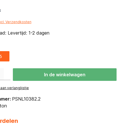
*
excl. Verzendkosten
d: Levertijd: 1-2 dagen
6
eid: Voer de gewenste hoeveelheid in of gebruik de knoppen om de hoevee
In de winkelwagen
an verlanglijstje
mmer:
PSNL10382.2
ton
rdelen