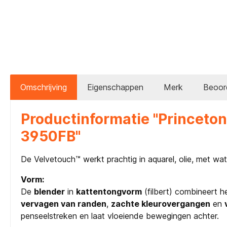
Omschrijving
Eigenschappen
Merk
Beoor
Productinformatie "Princeton
3950FB"
De Velvetouch™ werkt prachtig in aquarel, olie, met wat
Vorm:
De
blender
in
kattentongvorm
(filbert) combineert h
vervagen van randen
,
zachte kleurovergangen
en
penseelstreken en laat vloeiende bewegingen achter.