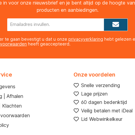
 je in voor onze nieuwsbrief en je bent altijd op de hoogte va
producten en aanbiedingen.
E-
mailadres*
er te gaan bevestigt u dat u onze
privacyverklaring
hebt gelezen 
 voorwaarden
heeft geaccepteerd.
rvice
Onze voordelen
Snelle verzending
egevens
Lage prijzen
g | Afhalen
60 dagen bedenktijd
| Klachten
Veilig betalen met iDeal
 voorwaarden
Lid Webwinkelkeur
licy