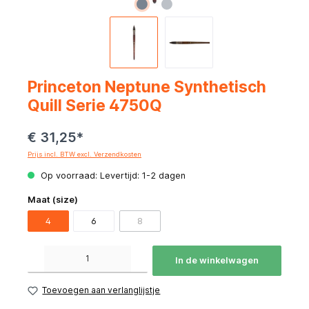
Princeton Neptune Synthetisch
Quill Serie 4750Q
€ 31,25*
Prijs incl. BTW excl. Verzendkosten
Op voorraad: Levertijd: 1-2 dagen
Maat (size)
4
6
8
Producthoeveelheid: Voer de gewenste hoeveelheid in of gebruik de knoppen om de hoeve
In de winkelwagen
Toevoegen aan verlanglijstje