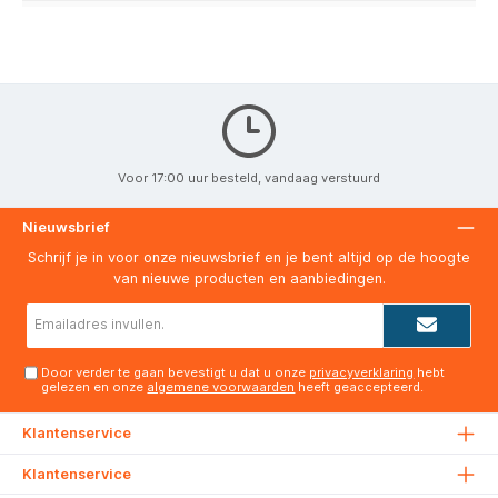
Voor 17:00 uur besteld, vandaag verstuurd
Nieuwsbrief
Schrijf je in voor onze nieuwsbrief en je bent altijd op de hoogte
van nieuwe producten en aanbiedingen.
E-
mailadres*
Door verder te gaan bevestigt u dat u onze
privacyverklaring
hebt
gelezen en onze
algemene voorwaarden
heeft geaccepteerd.
Klantenservice
Klantenservice