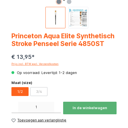
Princeton Aqua Elite Synthetisch
Stroke Penseel Serie 4850ST
€ 13,95*
Prijs incl. BTW excl. Verzendkosten
Op voorraad: Levertijd: 1-2 dagen
Maat (size)
1/2
3/4
Producthoeveelheid: Voer de gewenste hoeveelheid in of gebruik de knoppen om de hoeve
In de winkelwagen
Toevoegen aan verlanglijstje