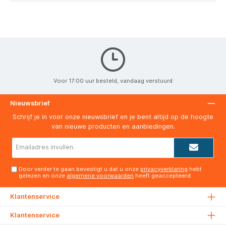
Voor 17:00 uur besteld, vandaag verstuurd
Nieuwsbrief
Schrijf je in voor onze nieuwsbrief en je bent altijd op de hoogte
van nieuwe producten en aanbiedingen.
E-
mailadres*
Door verder te gaan bevestigt u dat u onze
privacyverklaring
hebt
gelezen en onze
algemene voorwaarden
heeft geaccepteerd.
Klantenservice
Klantenservice