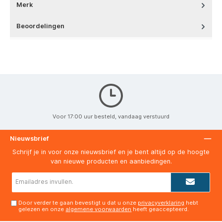
Merk
Beoordelingen
Voor 17:00 uur besteld, vandaag verstuurd
Nieuwsbrief
Schrijf je in voor onze nieuwsbrief en je bent altijd op de hoogte
van nieuwe producten en aanbiedingen.
E-
mailadres*
Door verder te gaan bevestigt u dat u onze
privacyverklaring
hebt
gelezen en onze
algemene voorwaarden
heeft geaccepteerd.