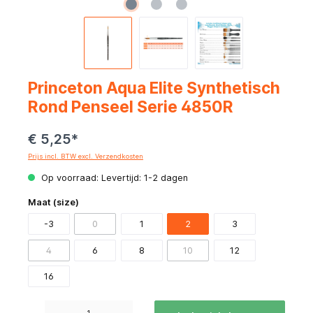
Princeton Aqua Elite Synthetisch
Rond Penseel Serie 4850R
€ 5,25*
Prijs incl. BTW excl. Verzendkosten
Op voorraad: Levertijd: 1-2 dagen
Maat (size)
-3
0
1
2
3
4
6
8
10
12
16
Producthoeveelheid: Voer de gewenste hoeveelheid in of gebruik de knoppen om de hoeve