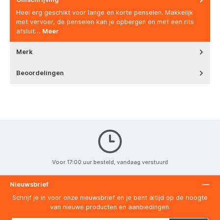
Omschrijving
Heel erg geschikt voor lange en korte penselen. Makkelijk
met vervoer, de penselen kan je opbergen en met een rits
afsluit…
Meer
Merk
Beoordelingen
Voor 17:00 uur besteld, vandaag verstuurd
Nieuwsbrief
Schrijf je in voor onze nieuwsbrief en je bent altijd op de hoogte
van nieuwe producten en aanbiedingen.