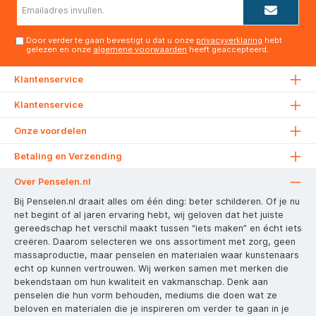
E-
mailadres*
Door verder te gaan bevestigt u dat u onze
privacyverklaring
hebt
gelezen en onze
algemene voorwaarden
heeft geaccepteerd.
Klantenservice
Klantenservice
Onze voordelen
Betaling en Verzending
Over Penselen.nl
Bij Penselen.nl draait alles om één ding: beter schilderen. Of je nu
net begint of al jaren ervaring hebt, wij geloven dat het juiste
gereedschap het verschil maakt tussen “iets maken” en écht iets
creëren. Daarom selecteren we ons assortiment met zorg, geen
massaproductie, maar penselen en materialen waar kunstenaars
echt op kunnen vertrouwen. Wij werken samen met merken die
bekendstaan om hun kwaliteit en vakmanschap. Denk aan
penselen die hun vorm behouden, mediums die doen wat ze
beloven en materialen die je inspireren om verder te gaan in je