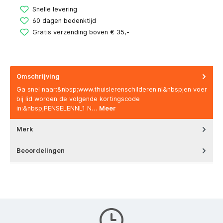
Snelle levering
60 dagen bedenktijd
Gratis verzending boven € 35,-
Omschrijving
Ga snel naar:&nbsp;www.thuislerenschilderen.nl&nbsp;en voer
bij lid worden de volgende kortingscode
in:&nbsp;PENSELENNL1 N…
Meer
Merk
Beoordelingen