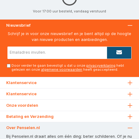
Voor 17:00 uur besteld, vandaag verstuurd
Nieuwsbrief
Schrijf je in voor onze nieuwsbrief en je bent altijd op de hoogte
van nieuwe producten en aanbiedingen.
E-
mailadres*
Door verder te gaan bevestigt u dat u onze
privacyverklaring
hebt
gelezen en onze
algemene voorwaarden
heeft geaccepteerd.
Klantenservice
Klantenservice
Onze voordelen
Betaling en Verzending
Over Penselen.nl
Bij Penselen.nl draait alles om één ding: beter schilderen. Of je nu