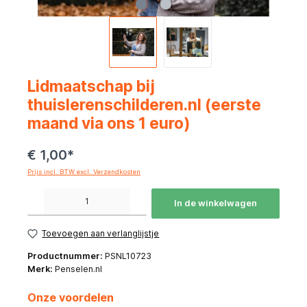
Lidmaatschap bij
thuislerenschilderen.nl (eerste
maand via ons 1 euro)
€ 1,00*
Prijs incl. BTW excl. Verzendkosten
Producthoeveelheid: Voer de gewenste hoeveelheid in of gebruik de knoppen om de hoeve
In de winkelwagen
Toevoegen aan verlanglijstje
Productnummer:
PSNL10723
Merk:
Penselen.nl
Onze voordelen