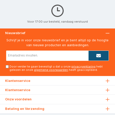
Voor 17:00 uur besteld, vandaag verstuurd
Nieuwsbrief
Schrijf je in voor onze nieuwsbrief en je bent altijd op de hoogte
van nieuwe producten en aanbiedingen.
E-
mailadres*
Door verder te gaan bevestigt u dat u onze
privacyverklaring
hebt
gelezen en onze
algemene voorwaarden
heeft geaccepteerd.
Klantenservice
Klantenservice
Onze voordelen
Betaling en Verzending