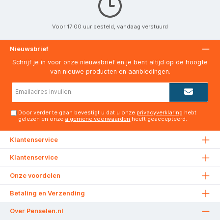
Voor 17:00 uur besteld, vandaag verstuurd
Nieuwsbrief
Schrijf je in voor onze nieuwsbrief en je bent altijd op de hoogte
van nieuwe producten en aanbiedingen.
E-
mailadres*
Door verder te gaan bevestigt u dat u onze
privacyverklaring
hebt
gelezen en onze
algemene voorwaarden
heeft geaccepteerd.
Klantenservice
Klantenservice
Onze voordelen
Betaling en Verzending
Over Penselen.nl