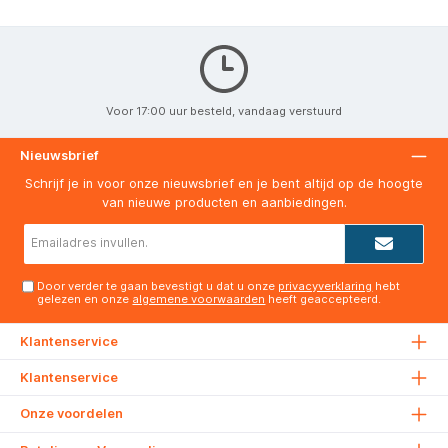
Voor 17:00 uur besteld, vandaag verstuurd
Nieuwsbrief
Schrijf je in voor onze nieuwsbrief en je bent altijd op de hoogte
van nieuwe producten en aanbiedingen.
E-
mailadres*
Door verder te gaan bevestigt u dat u onze
privacyverklaring
hebt
gelezen en onze
algemene voorwaarden
heeft geaccepteerd.
Klantenservice
Klantenservice
Onze voordelen