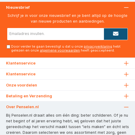
Nieuwsbrief
Schrijf je in voor onze nieuwsbrief en je bent altijd op de hoogte
van nieuwe producten en aanbiedingen.
E-
mailadres*
Door verder te gaan bevestigt u dat u onze
privacyverklaring
hebt
gelezen en onze
algemene voorwaarden
heeft geaccepteerd.
Klantenservice
Klantenservice
Onze voordelen
Betaling en Verzending
Over Penselen.nl
Bij Penselen.nl draait alles om één ding: beter schilderen. Of je nu
net begint of al jaren ervaring hebt, wij geloven dat het juiste
gereedschap het verschil maakt tussen “iets maken” en écht iets
creëren. Daarom selecteren we ons assortiment met zorg, geen