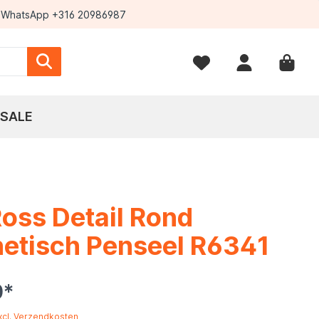
WhatsApp +316 20986987
SALE
oss Detail Rond
etisch Penseel R6341
0*
excl. Verzendkosten