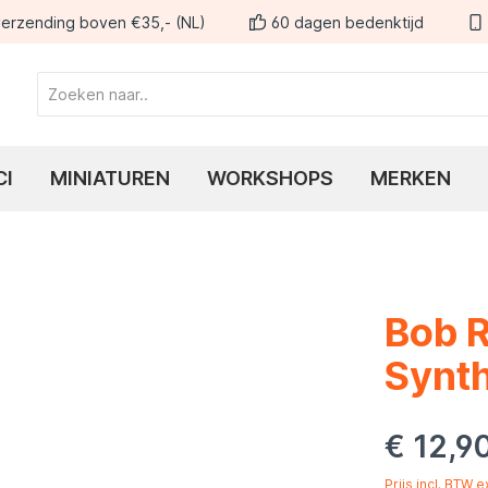
erzending boven €35,- (NL)
60 dagen bedenktijd
CI
MINIATUREN
WORKSHOPS
MERKEN
Bob R
Synth
€ 12,9
Prijs incl. BTW 