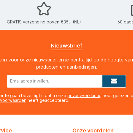
GRATIS verzending boven €35,- (NL)
60 dage
Nieuwsbrief
 je in voor onze nieuwsbrief en je bent altijd op de hoogte va
producten en aanbiedingen.
E-
mailadres*
er te gaan bevestigt u dat u onze
privacyverklaring
hebt gelezen 
 voorwaarden
heeft geaccepteerd.
rvice
Onze voordelen