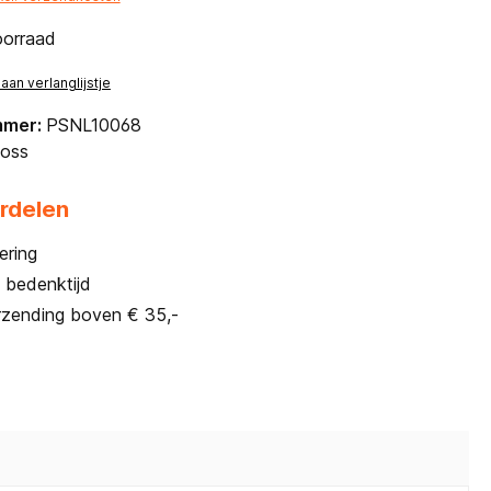
oorraad
an verlanglijstje
mmer:
PSNL10068
oss
rdelen
ering
 bedenktijd
rzending boven € 35,-