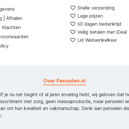
Snelle verzending
egevens
Lage prijzen
g | Afhalen
60 dagen bedenktijd
| Klachten
Veilig betalen met iDeal
 voorwaarden
Lid Webwinkelkeur
licy
Over Penselen.nl
Of je nu net begint of al jaren ervaring hebt, wij geloven dat 
assortiment met zorg, geen massaproductie, maar penselen e
an om hun kwaliteit en vakmanschap. Denk aan penselen d
k.