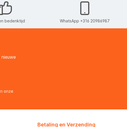
n bedenktijd
WhatsApp +316 20986987
n nieuwe
en onze
Betaling en Verzending