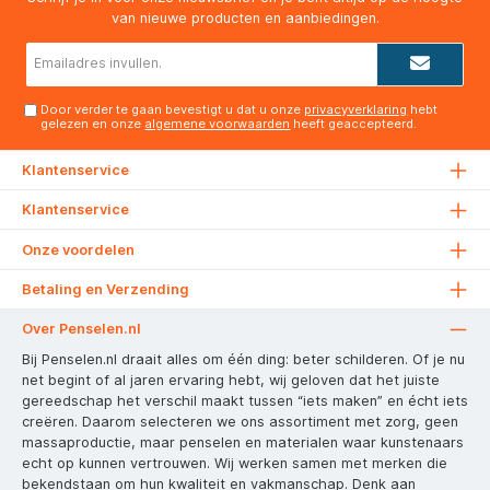
van nieuwe producten en aanbiedingen.
E-
mailadres*
Door verder te gaan bevestigt u dat u onze
privacyverklaring
hebt
gelezen en onze
algemene voorwaarden
heeft geaccepteerd.
Klantenservice
Klantenservice
Onze voordelen
Betaling en Verzending
Over Penselen.nl
Bij Penselen.nl draait alles om één ding: beter schilderen. Of je nu
net begint of al jaren ervaring hebt, wij geloven dat het juiste
gereedschap het verschil maakt tussen “iets maken” en écht iets
creëren. Daarom selecteren we ons assortiment met zorg, geen
massaproductie, maar penselen en materialen waar kunstenaars
echt op kunnen vertrouwen. Wij werken samen met merken die
bekendstaan om hun kwaliteit en vakmanschap. Denk aan