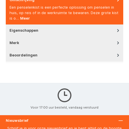
Een penselenkist is een perfecte oplossing om penselen in
huis, op reis of in de werkruimte te bewaren. Deze grote kist
is o…
Meer
Eigenschappen
Merk
Beoordelingen
Voor 17:00 uur besteld, vandaag verstuurd
Nieuwsbrief
Schrijf je in voor onze nieuwsbrief en je bent altijd op de hoogte