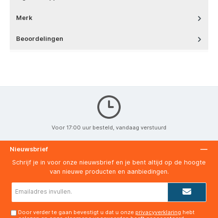
Merk
Beoordelingen
Voor 17:00 uur besteld, vandaag verstuurd
Nieuwsbrief
Schrijf je in voor onze nieuwsbrief en je bent altijd op de hoogte
van nieuwe producten en aanbiedingen.
E-
mailadres*
Door verder te gaan bevestigt u dat u onze
privacyverklaring
hebt