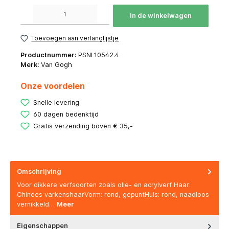
Producthoeveelheid: Voer de gewenste hoeveelheid in of gebruik de knoppen om de hoeve
In de winkelwagen
Toevoegen aan verlanglijstje
Productnummer:
PSNL10542.4
Merk:
Van Gogh
Onze voordelen
Snelle levering
60 dagen bedenktijd
Gratis verzending boven € 35,-
Omschrijving
Voor dikkere verfsoorten zoals olie- en acrylverf Haar:
Chinees varkenshaarVorm: rond, gepuntHuls: rond, naadloos
vernikkeld…
Meer
Eigenschappen