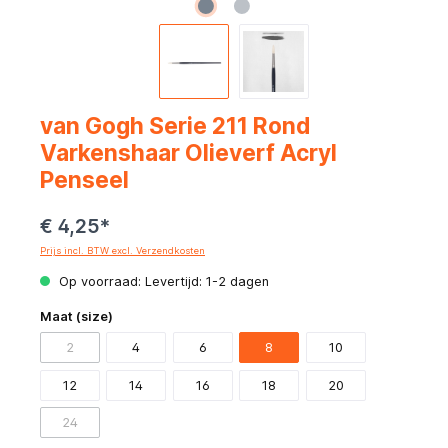
van Gogh Serie 211 Rond
Varkenshaar Olieverf Acryl
Penseel
€ 4,25*
Prijs incl. BTW excl. Verzendkosten
Op voorraad: Levertijd: 1-2 dagen
Maat (size)
2
4
6
8
10
12
14
16
18
20
24