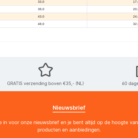
33,0
17,
36,0
20,
43,0
24,
48,0
32,
GRATIS verzending boven €35,- (NL)
60 dage
Nieuwsbrief
 je in voor onze nieuwsbrief en je bent altijd op de hoogte va
producten en aanbiedingen.