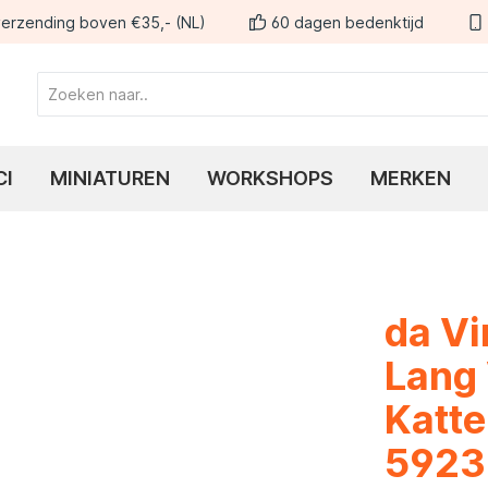
erzending boven €35,- (NL)
60 dagen bedenktijd
CI
MINIATUREN
WORKSHOPS
MERKEN
da V
Lang
Katte
5923