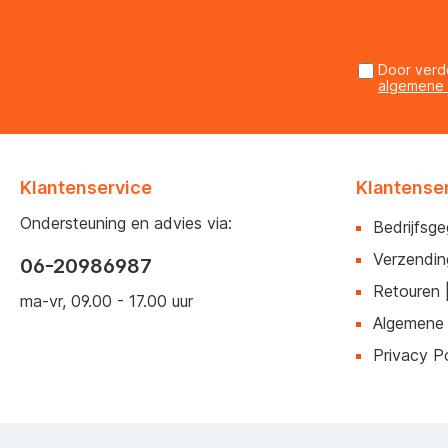
Door verd
algemene
Klantenservice
Klantense
Ondersteuning en advies via:
Bedrijfsg
Verzendin
06-20986987
Retouren 
ma-vr, 09.00 - 17.00 uur
Algemene
Privacy Po