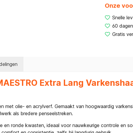
Onze voo
Snelle lev
60 dagen
Gratis ve
delingen
 MAESTRO Extra Lang Varkenshaa
n met olie- en acrylverf. Gemaakt van hoogwaardig varkensh
lwerk als bredere penseelstreken.
e en ronde kwasten, ideaal voor nauwkeurige controle en 
omfort en consistentie, zelfs bij langdurig gebruik.