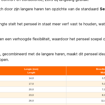
ch door zijn langere haren ten opzichte van de standaard
Se
ngte stelt het penseel in staat meer verf vast te houden, wa
en een verhoogde flexibiliteit, waardoor het penseel soepel
 gecombineerd met de langere haren, maakt dit penseel ideaa
lopen.
Lengte (mm)
Breedte
Length
Wid
14,0
3,
17,0
5,
20,0
7,
23,0
8,
26,0
11,