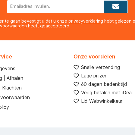
E-
mailadres*
er te gaan bevestigt u dat u onze
privacyverklaring
hebt gelezen 
 voorwaarden
heeft geaccepteerd.
rvice
Onze voordelen
Snelle verzending
egevens
Lage prijzen
g | Afhalen
60 dagen bedenktijd
| Klachten
Veilig betalen met iDeal
 voorwaarden
Lid Webwinkelkeur
licy