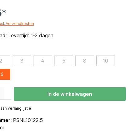
5*
excl. Verzendkosten
d: Levertijd: 1-2 dagen
2
3
4
5
8
10
16
eid: Voer de gewenste hoeveelheid in of gebruik de knoppen om de hoevee
In de winkelwagen
an verlanglijstje
mmer:
PSNL10122.5
ci