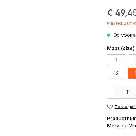
€ 49,4
Prijs incl. BTW 
Op voorraa
Maat (size)
1
12
Producthoeveelh
Toevoegen a
Productnu
Merk:
da Vin