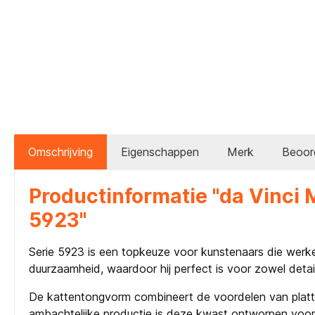
Omschrijving
Eigenschappen
Merk
Beoor
Productinformatie "da Vinci
5923"
Serie 5923 is een topkeuze voor kunstenaars die werke
duurzaamheid, waardoor hij perfect is voor zowel detai
De kattentongvorm combineert de voordelen van platt
ambachtelijke productie is deze kwast ontworpen voor c