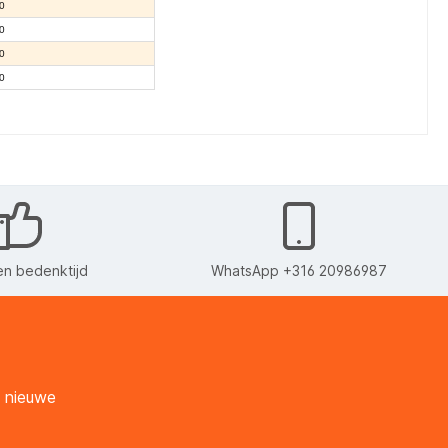
0
0
0
0
n bedenktijd
WhatsApp +316 20986987
n nieuwe