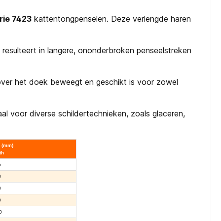
rie 7423
kattentongpenselen.
Deze verlengde haren
t resulteert in langere, ononderbroken penseelstreken
 over het doek beweegt en geschikt is voor zowel
l voor diverse schildertechnieken, zoals glaceren,
 (mm)
th
5
0
0
0
0