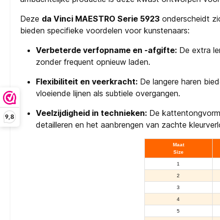
Deze
da Vinci MAESTRO Serie 5923
onderscheidt zi
bieden specifieke voordelen voor kunstenaars:​
Verbeterde verfopname en -afgifte:
De extra le
zonder frequent opnieuw laden.
Flexibiliteit en veerkracht:
De langere haren bied
vloeiende lijnen als subtiele overgangen.
Veelzijdigheid in technieken:
De kattentongvorm,
9,8
detailleren en het aanbrengen van zachte kleurver
Maat
Size
1
2
3
4
5